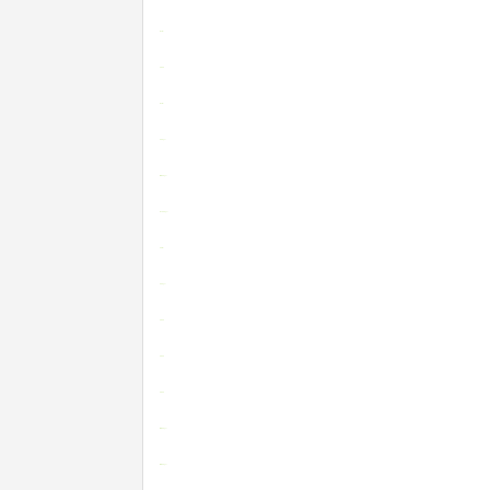
link slot
jacktoto
link slot
toto togel
situs toto togel
link toto togel
toto slot
toto togel
jacktoto
jacktoto
jacktoto
situs toto togel
situs toto togel