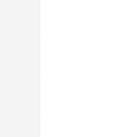
situs slot
toto togel
jacktoto
jacktoto
situs toto
toto togel
toto slot
jacktoto
toto togel
situs slot
jacktoto
slot online resmi
jacktoto
jacktoto