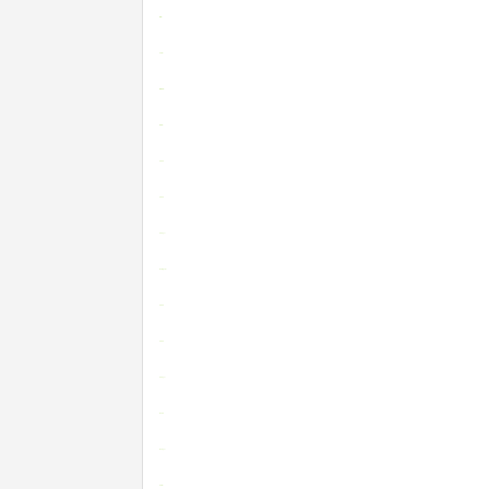
situs slot
toto slot
situs slot resmi
slot resmi
jacktoto
jacktoto
toto togel
link slot gacor
jacktoto
jacktoto
toto togel
link toto
link togel
toto slot