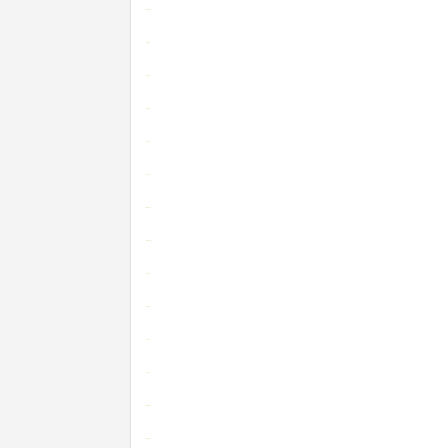
situs toto togel
situs togel
situs togel
situs togel
toto togel
toto togel
situs toto togel
situs toto togel
situs gacor
situs gacor
jacktoto
jacktoto
rtp slot gacor
rtp slot gacor