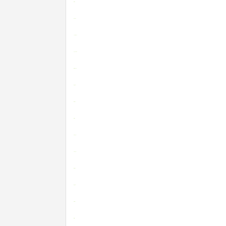
situs toto
slot online
akfar indah
togel online
situs toto togel
slot gacor
situs togel
situs toto
toto togel
toto togel
situs togel
slot gacor
slot resmi
situs slot