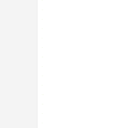
link slot
toto togel
toto slot
jacktoto
situs slot
jacktoto
link slot resmi
link slot
toto togel
situs toto
link togel resmi
link slot resmi
jacktoto
link slot