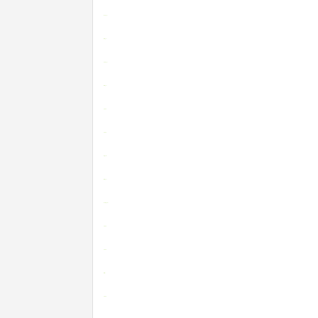
link togel
situs togel
toto togel
situs togel
jacktoto
jacktoto
slot gacor
situs togel
link slot gacor
jacktoto
jacktoto
situs slot
jacktoto