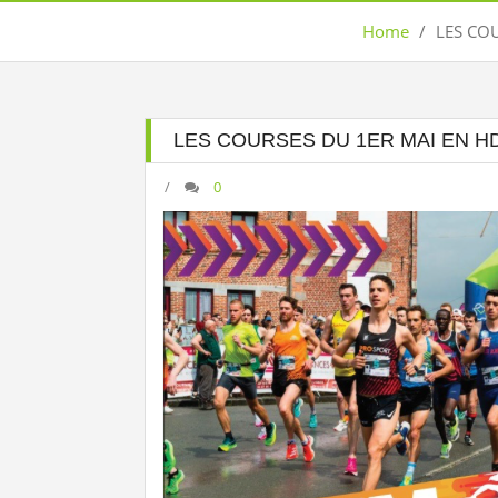
Home
/
LES CO
LES COURSES DU 1ER MAI EN HD
/
0