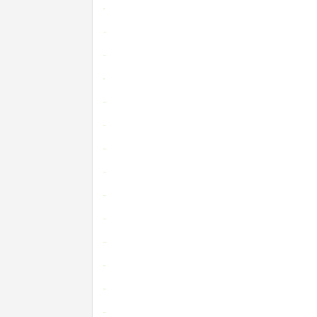
situs slot
jacktoto
link slot
situs slot
slot gacor
link slot
slot gacor
toto 4d
situs togel
jacktoto
slot online
situs togel
situs togel
situs togel