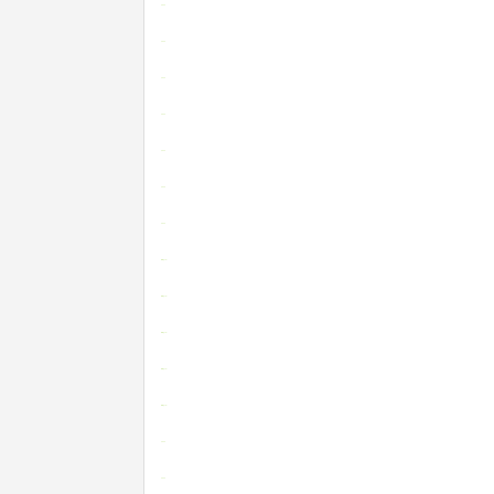
jacktoto
jacktoto
jacktoto
jacktoto
jacktoto
jacktoto
jacktoto
situs slot gacor
situs slot gacor
situs slot gacor
situs slot gacor
situs slot gacor
jacktoto
jacktoto