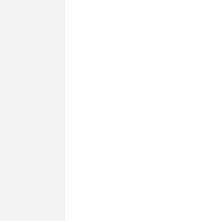
jacktoto
situs toto
toto togel
jacktoto
link slot gacor
situs toto
jacktoto
situs togel
situs togel
jacktoto
slot gacor
jacktoto
jacktoto
jacktoto