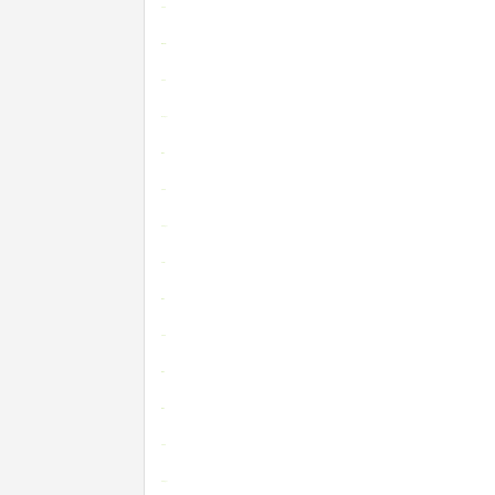
jacktoto
situs toto slot
jacktoto
link togel
situs toto
jacktoto
toto togel
toto slot
situs toto
jacktoto
situs toto
situs toto
jacktoto
toto togel