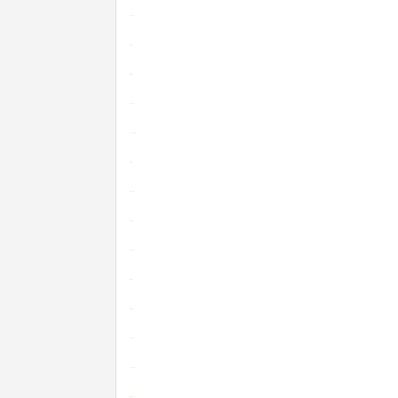
toto togel
jacktoto
situs togel
toto togel
togel online
jacktoto
slot maxwin
jacktoto
toto togel
slot gacor
jacktoto
toto togel
togel online
situs togel