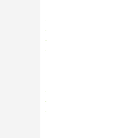
jacktoto
slot gacor
situs togel
link slot gacor
jacktoto
jacktoto
situs slot
jacktoto
jacktoto
situs togel
situs togel
toto slot
link slot gacor