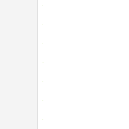
situs toto
situs gacor
jacktoto
situs toto
jacktoto
jacktoto
link slot gacor
link slot gacor
slot gacor
link togel
situs togel
toto togel
situs togel
jacktoto