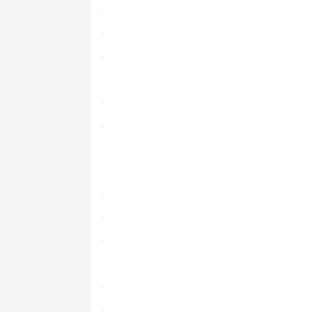
link slot
jacktoto
situs toto
toto togel
slot resmi
situs togel
jacktoto
toto togel
situs toto
situs gacor
jacktoto
slot online
link gacor
slot gacor