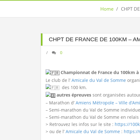
Home
/
CHPT DE
CHPT DE FRANCE DE 100KM – A
/
0
Championnat de France du 100km à 
Le club de l’
Amicale du Val de Somme
organ
des 100 km.
autres épreuves
sont organisées autou
– Marathon d’
Amiens Métropole – Ville d’Am
– Semi-marathon du Val de Somme individue
– Semi-marathon du Val de Somme en relais 
> Retrouvez les infos sur le site :
https://10
> ou de l’
Amicale du Val de Somme
:
https: