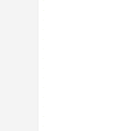
link togel
link slot resmi
jacktoto
situs toto
situs toto
jacktoto
situs toto
link slot
jacktoto
link togel
jacktoto
jacktoto
situs toto togel
situs toto