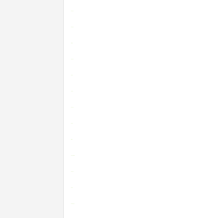
link togel
link togel
slot resmi
link togel
link slot
jacktoto
link togel
link slot
situs toto
link togel resmi
link togel
link slot
link toto togel