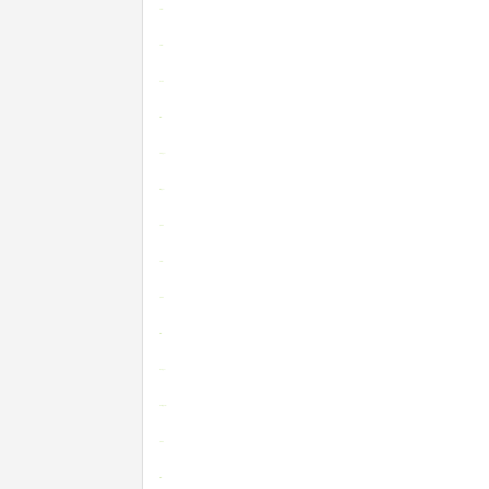
toto slot
toto slot
link toto
situs slot
toto togel
situs togel
jacktoto
toto slot
jacktoto
situs slot
link togel
link slot gacor
jacktoto
situs slot