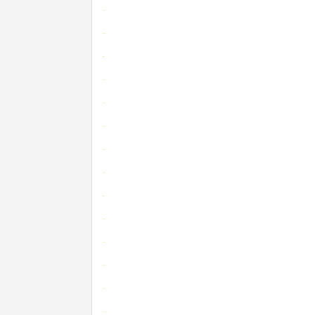
slot gacor
situs togel
situs toto
toto togel
toto togel
situs togel
slot gacor
slot resmi
situs slot
toto togel
jacktoto
situs togel
toto togel
togel online