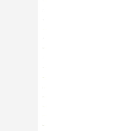
toto slot
toto slot
toto slot
toto togel
jacktoto
toto togel
toto slot
slot online
situs gacor
situs toto
slot online
akfar indah
togel online
situs toto togel