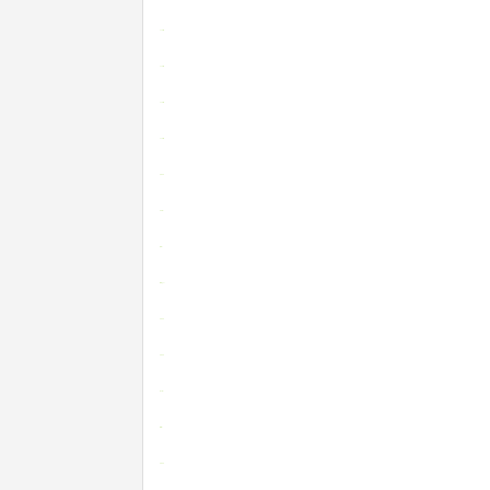
kawijitu
kawijitu
kawijitu
kawijitu
jacktoto
toto slot
rtp slot
situs togel
jacktoto
jacktoto
link slot
situs slot
jacktoto