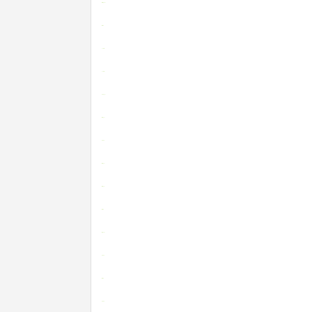
situs slot gacor
situs toto
kawijitu
kawijitu
toto togel
situs togel
jacktoto
situs togel
situs togel
situs toto
situs gacor
jacktoto
situs toto
jacktoto