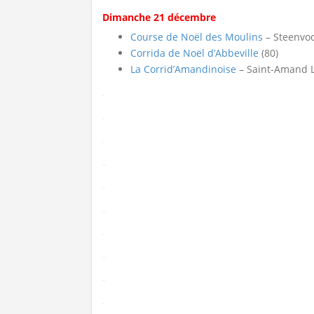
Dimanche 21 décembre
Course de Noël des Moulins
– Steenvoo
Corrida de Noël d’Abbeville
(80)
La Corrid’Amandinoise
– Saint-Amand L
toto slot
toto slot
toto slot
toto togel
jacktoto
toto togel
toto slot
slot online
situs gacor
situs toto