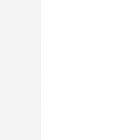
jacktoto
situs slot
jacktoto
jacktoto
situs togel
situs togel
toto slot
link slot gacor
jacktoto
jacktoto
toto slot
toto togel
kawijitu