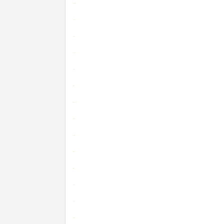
link slot resmi
toto togel
jacktoto
toto togel
link toto
situs toto
situs hk pools
situs togel
kawijitu
situs togel
situs toto
link slot
link slot
situs gacor