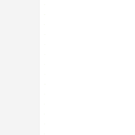
jacktoto
situs toto slot
situs slot
link togel
kawijitu
kawijitu
toto slot
kawijitu
link slot resmi
jacktoto
situs toto
situs toto
jacktoto
situs toto