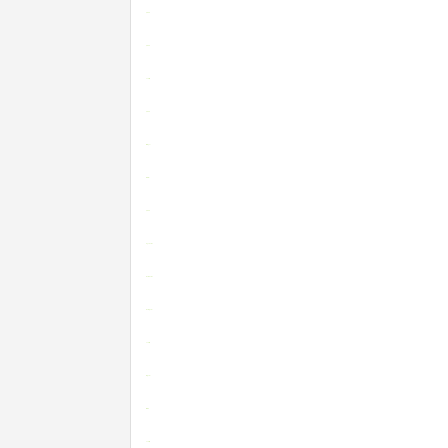
jacktoto
jacktoto
kawijitu
jacktoto
situs togel
slot resmi
jacktoto
togel online
link slot online
link slot gacor
kawijitu
slot gacor
situs toto
kawijitu