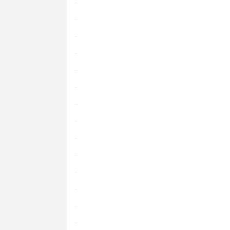
jacktoto
jacktoto
jacktoto
situs toto
toto togel
jacktoto
link slot gacor
situs toto
jacktoto
situs togel
situs togel
jacktoto
slot gacor
jacktoto