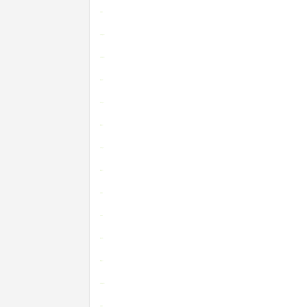
jacktoto
link slot gacor
link slot gacor
slot gacor
link togel
situs togel
toto togel
situs togel
jacktoto
jacktoto
slot gacor
situs togel
link slot gacor
jacktoto