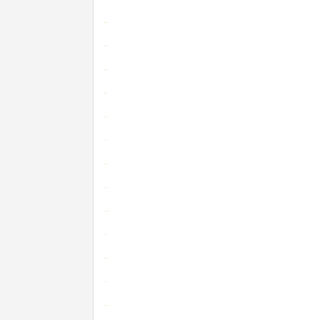
situs togel
slot gacor
slot resmi
situs slot
toto togel
jacktoto
situs togel
toto togel
togel online
jacktoto
slot maxwin
jacktoto
toto togel