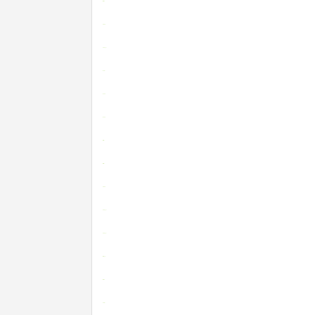
situs toto
jacktoto
toto togel
link slot
link toto
link toto
situs slot
situs slot
jacktoto
toto togel
toto togel
situs togel
situs toto
toto slot