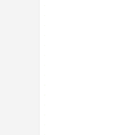
jacktoto
jacktoto
jacktoto
jacktoto
jacktoto
jacktoto
jacktoto
jacktoto
situs slot gacor
situs slot gacor
jacktoto
situs gacor
jacktoto
jacktoto