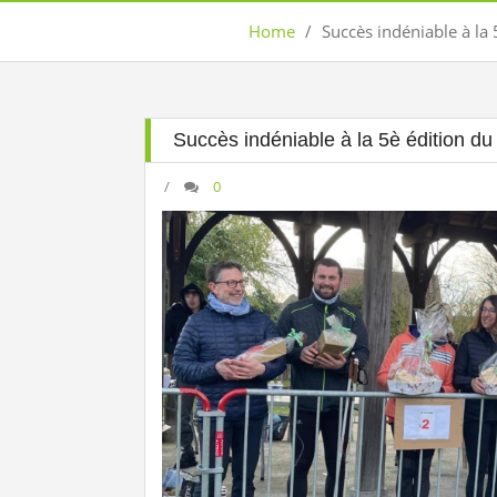
Home
/
Succès indéniable à la
Succès indéniable à la 5è édition du
/
0