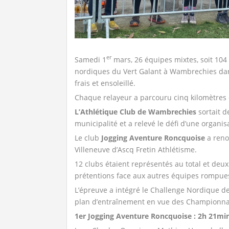
er
Samedi 1
mars, 26 équipes mixtes, soit 104
nordiques du Vert Galant à Wambrechies dan
frais et ensoleillé.
Chaque relayeur a parcouru cinq kilomètres e
L’Athlétique Club de Wambrechies
sortait d
municipalité et a relevé le défi d’une organis
Le club
Jogging Aventure Roncquoise
a renou
Villeneuve d’Ascq Fretin Athlétisme.
12 clubs étaient représentés au total et de
prétentions face aux autres équipes rompues 
L’épreuve a intégré le Challenge Nordique des
plan d’entraînement en vue des Championnats
1er Jogging Aventure Roncquoise : 2h 21mi