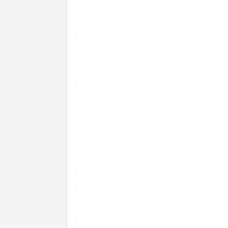
toto togel
link slot
situs togel
togel online
toto
toto togel
jacktoto
situs toto slot
situs slot
link togel
link slot resmi
jacktoto
situs toto
situs toto