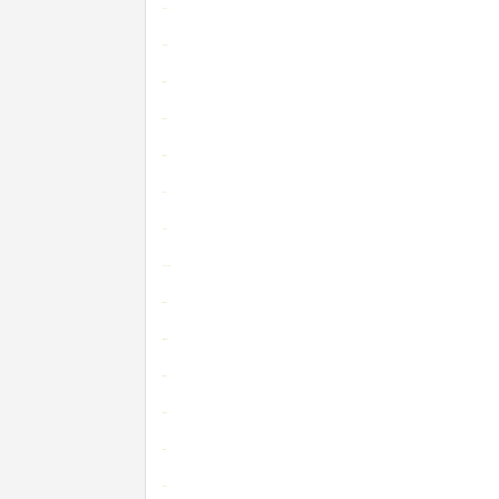
jacktoto
slot online
situs togel
situs togel
situs togel
link slot
toto slot
togel online
situs togel
situs slot gacor
situs togel
situs togel
slot resmi
jacktoto