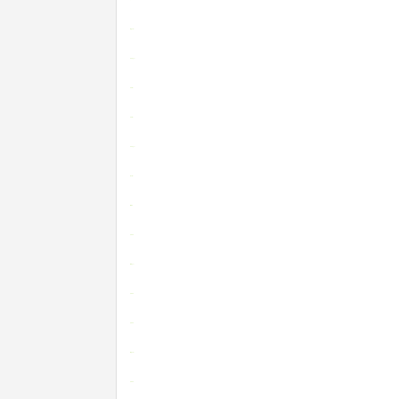
slot gacor
toto togel
toto slot
toto slot
toto togel
link slot
situs toto
jacktoto
situs togel
jacktoto
jacktoto
situs gacor
jacktoto