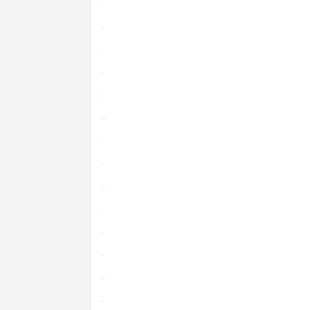
link slot
jacktoto
link togel
link slot
situs toto
link togel resmi
link togel
link slot
link toto togel
link togel
link toto
jacktoto
link slot gacor
slot gacor