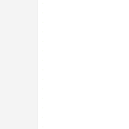
slot gacor
jacktoto
toto togel
jacktoto
link togel
jacktoto
link slot
link togel
link togel
toto slot
toto slot
link toto
situs slot
toto togel