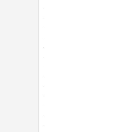
jacktoto
link slot
situs slot
toto slot
situs slot resmi
slot resmi
jacktoto
jacktoto
toto togel
link slot gacor
jacktoto
jacktoto
toto togel