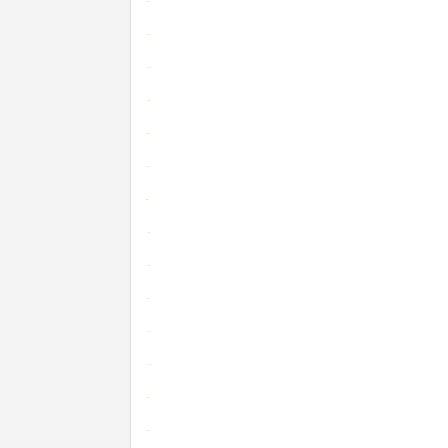
jacktoto
toto togel
togel online
kawijitu
situs togel
slot gacor
situs toto
kawijitu
kawijitu
jacktoto
toto togel
togel online
slot gacor
jacktoto