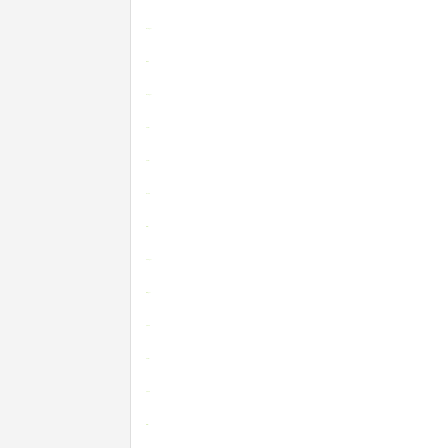
link togel
situs toto
link togel
toto slot
toto slot
link toto
situs slot
toto togel
situs togel
jacktoto
toto slot
jacktoto
situs slot