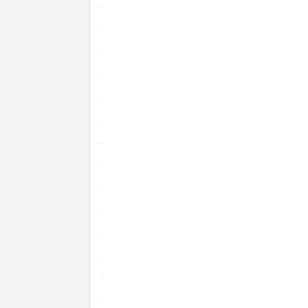
situs togel
situs togel
link slot
toto slot
togel online
situs togel
situs slot gacor
situs togel
situs togel
kawijitu
kawijitu
kawijitu
kawijitu
slot resmi