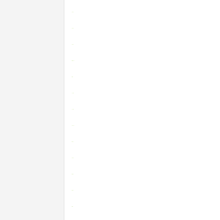
jacktoto
jacktoto
jacktoto
situs slot gacor
situs toto
kawijitu
kawijitu
toto togel
situs togel
jacktoto
situs togel
situs togel
situs toto