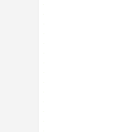
situs toto
situs toto
kawijitu
kawijitu
kawijitu
kawijitu
kawijitu
kawijitu
jacktoto
toto slot
rtp slot
situs togel
jacktoto
jacktoto