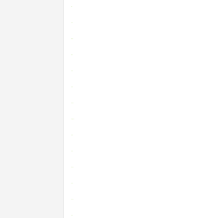
situs slot
toto slot
situs slot resmi
slot resmi
jacktoto
jacktoto
toto togel
link slot gacor
jacktoto
jacktoto
toto togel
link toto
link togel
toto slot