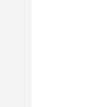
link toto
link togel
toto slot
toto togel
jacktoto
situs togel
link slot resmi
toto togel
jacktoto
toto togel
link slot
toto togel
jacktoto
situs slot