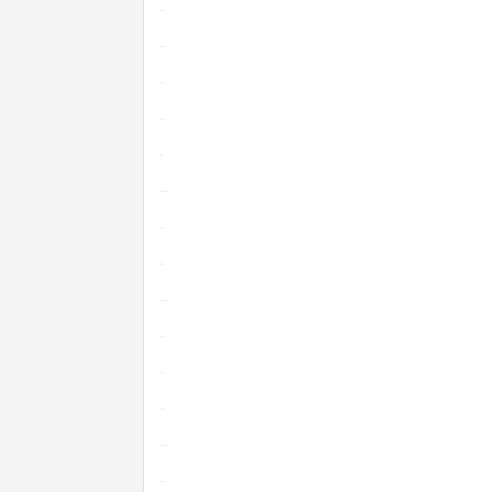
link slot
jacktoto
link togel
link slot
situs toto
link togel resmi
link togel
link slot
link toto togel
link togel
link toto
jacktoto
link slot gacor
slot gacor