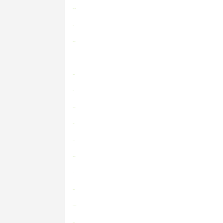
situs togel resmi
situs slot
toto togel
jacktoto
jacktoto
situs toto
toto togel
toto slot
jacktoto
toto togel
situs slot
jacktoto
slot online resmi
jacktoto