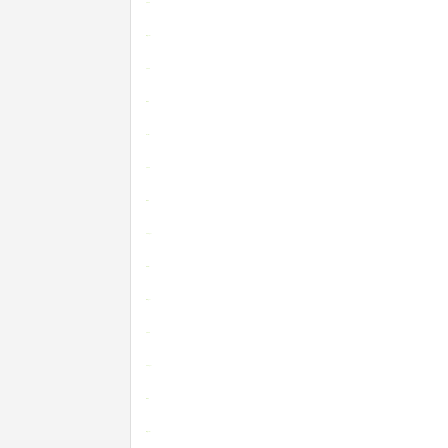
jacktoto
situs gacor
jacktoto
situs toto
link slot
jacktoto
situs toto
toto togel
slot resmi
situs togel
jacktoto
toto togel
situs toto
situs gacor