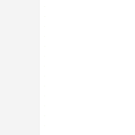
slot gacor
toto togel
toto slot
toto slot
toto togel
link slot
situs toto
jacktoto
situs togel
jacktoto
jacktoto
situs gacor
jacktoto