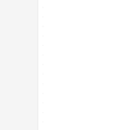
jacktoto
jacktoto
situs slot gacor
situs toto
toto togel
situs togel
jacktoto
situs togel
situs togel
situs toto
situs gacor
jacktoto
situs toto