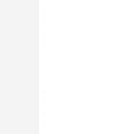
jacktoto
jacktoto
link slot
jacktoto
link slot
toto togel
situs toto togel
link toto togel
toto slot
toto togel
jacktoto
jacktoto
jacktoto
situs toto togel