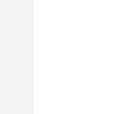
situs togel
jacktoto
jacktoto
link slot
situs slot
jacktoto
link slot
situs slot
slot gacor
link slot
slot gacor
toto 4d
situs togel