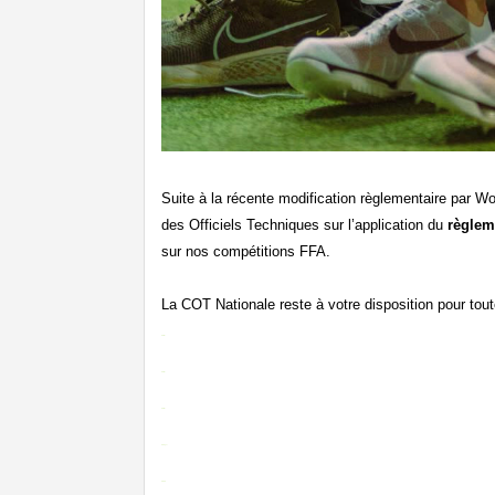
Suite à la récente modification règlementaire par W
des Officiels Techniques sur l’application du
règlem
sur nos compétitions FFA
.
La COT Nationale reste à votre disposition pour tou
toto slot
toto slot
toto slot
toto togel
jacktoto