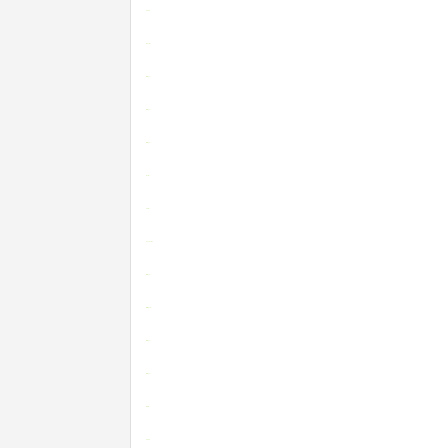
jacktoto
slot online
situs togel
situs togel
situs togel
link slot
toto slot
togel online
situs togel
situs slot gacor
situs togel
situs togel
slot resmi
jacktoto