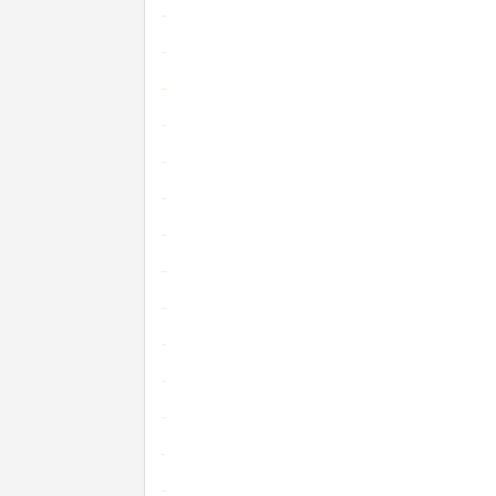
slot gacor
jacktoto
toto togel
jacktoto
link togel
jacktoto
link slot
link togel
link togel
toto slot
toto slot
link toto
situs slot
toto togel