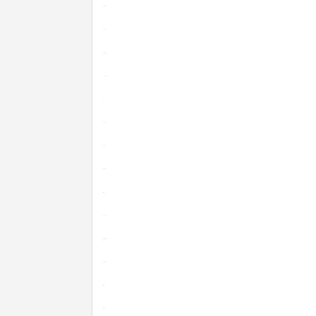
toto togel
link slot
situs togel
togel online
toto
toto togel
jacktoto
situs toto slot
situs slot
link togel
link slot resmi
jacktoto
situs toto
situs toto